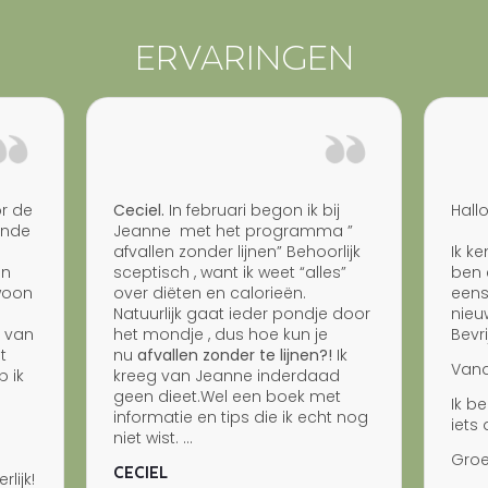
ERVARINGEN
or de
Ceciel.
In februari begon ik bij
Hall
rende
Jeanne met het programma ”
afvallen zonder lijnen” Behoorlijk
Ik ke
en
sceptisch , want ik weet “alles”
ben 
woon
over diëten en calorieën.
eens
Natuurlijk gaat ieder pondje door
nieu
d van
het mondje , dus hoe kun je
Bevr
t
nu
afvallen zonder te lijnen?!
Ik
Vand
b ik
kreeg van Jeanne inderdaad
geen dieet.Wel een boek met
Ik b
informatie en tips die ik echt nog
iets 
niet wist. ...
Groe
CECIEL
lijk!